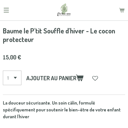
Passer
au
contenu
principal
Baume le P'tit Souffle d'hiver - Le cocon
protecteur
15,00 €
AJOUTER AU PANIER
La douceur sécurisante. Un soin câlin, formulé
spécifiquement pour soutenir le bien-être de votre enfant
durant l'hiver