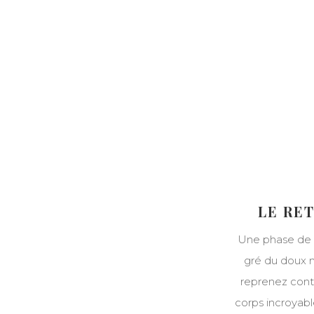
LE RE
Une phase de s
gré du doux 
reprenez conta
corps incroyabl