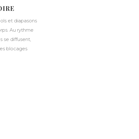
OIRE
ols et diapasons
orps. Au rythme
s se diffusent,
les blocages